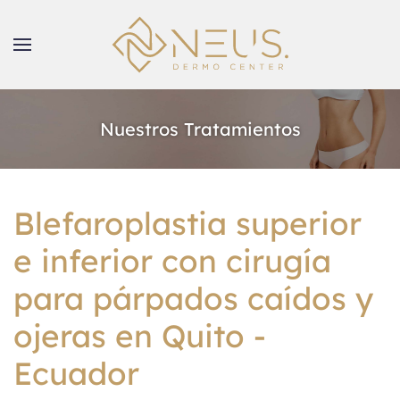
Nuestros Tratamientos
Blefaroplastia superior
e inferior con cirugía
para párpados caídos y
ojeras en Quito -
Ecuador