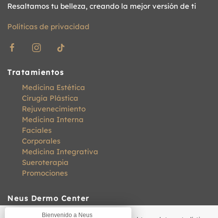
Resaltamos tu belleza, creando la mejor versión de ti
Políticas de privacidad
Tratamientos
Medicina Estética
Cirugía Plástica
Rejuvenecimiento
Medicina Interna
Faciales
Corporales
Medicina Integrativa
Sueroterapia
Promociones
Neus Dermo Center
La Pradera N30-26, San Salvador, Edif. Omega Of.
Bienvenido a Neus