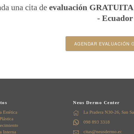
da una cita de
evaluación GRATUIT
- Ecuador
AGENDAR EVALUACIÓN 
tos
Neus Dermo Center
 Estética
La Pradera N30-26, San Sa
Plástica
098 893 3318
ecimiento
citas@neusdermo.ec
a Interna