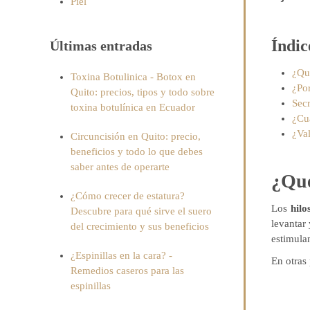
Piel
Índic
Últimas entradas
¿Qu
Toxina Botulinica - Botox en
¿Po
Quito: precios, tipos y todo sobre
Secr
toxina botulínica en Ecuador
¿Cuá
¿Val
Circuncisión en Quito: precio,
beneficios y todo lo que debes
saber antes de operarte
¿Qué
¿Cómo crecer de estatura?
Los
hilo
Descubre para qué sirve el suero
levantar
del crecimiento y sus beneficios
estimula
¿Espinillas en la cara? -
En otras
Remedios caseros para las
espinillas