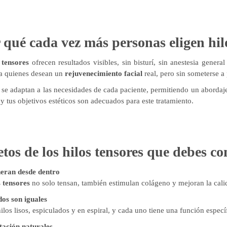
 qué cada vez más personas eligen hil
 tensores
ofrecen resultados visibles, sin bisturí, sin anestesia gener
ra quienes desean un
rejuvenecimiento facial
real, pero sin someterse a 
se adaptan a las necesidades de cada paciente, permitiendo un abordaje 
l y tus objetivos estéticos son adecuados para este tratamiento.
etos de los hilos tensores que debes c
eran desde dentro
s tensores
no solo tensan, también estimulan colágeno y mejoran la cali
dos son iguales
ilos lisos, espiculados y en espiral, y cada uno tiene una función espec
tación natural
es