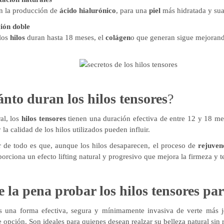
n la producción de
ácido hialurónico
, para una
piel
más hidratada y sua
ión doble
los
hilos
duran hasta 18 meses, el
colágen
o que generan sigue mejorand
nto duran los hilos tensores
?
al, los
hilos tensores
tienen una duración efectiva de entre 12 y 18 mes
 la calidad de los hilos utilizados pueden influir.
 de todo es que, aunque los hilos desaparecen, el proceso de
rejuven
orciona un efecto lifting natural y progresivo que mejora la firmeza y te
e la pena probar los hilos tensores par
s una forma efectiva, segura y mínimamente invasiva de verte más j
 opción. Son ideales para quienes desean realzar su belleza natural sin r