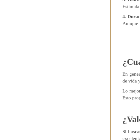
Estimula
4.
Durac
Aunque 
¿Cuá
En gener
de vida y
Lo mejor
Esto prop
¿Val
Si busca
excelente