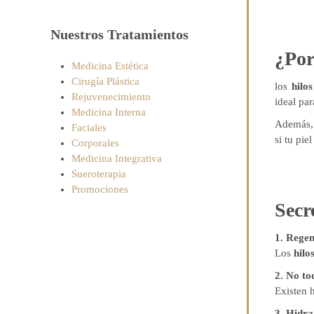
Nuestros Tratamientos
¿Por
Medicina Estética
Cirugía Plástica
los
hilos
Rejuvenecimiento
ideal pa
Medicina Interna
Además, 
Faciales
si tu pie
Corporales
Medicina Integrativa
Sueroterapia
Promociones
Secr
1. Regen
Los
hilo
2. No to
Existen h
3.
Hidra