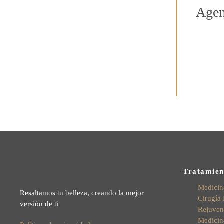
Agen
Tratamien
Medicina
Resaltamos tu belleza, creando la mejor
Cirugía 
versión de ti
Rejuven
Medicin