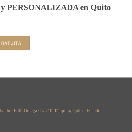
A y PERSONALIZADA en Quito
GRATUITA
lvador, Edif. Omega Of. 710, Iñaquito, Quito - Ecuador