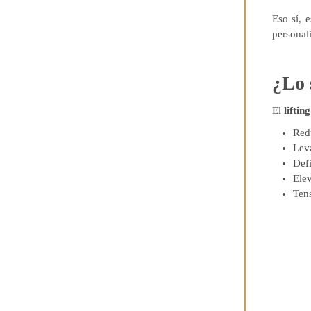
Eso sí, 
personal
¿Lo 
El
lifting
Redu
Leva
Defi
Elev
Tens