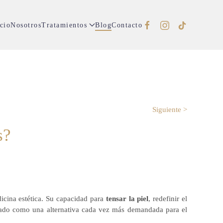
cio
Nosotros
Tratamientos
Blog
Contacto
Siguiente >
s?
icina estética. Su capacidad para
tensar la piel
, redefinir el
ionado como una alternativa cada vez más demandada para el