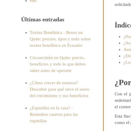
Piel
solicita
Últimas entradas
Índic
Toxina Botulinica - Botox en
¿Po
Quito: precios, tipos y todo sobre
¿So
toxina botulínica en Ecuador
Aum
¿Dó
Circuncisión en Quito: precio,
¿Lo
beneficios y todo lo que debes
saber antes de operarte
¿Por
¿Cómo crecer de estatura?
Descubre para qué sirve el suero
Con el p
del crecimiento y sus beneficios
sedentar
el contor
¿Espinillas en la cara? -
Remedios caseros para las
Esta fla
espinillas
como el