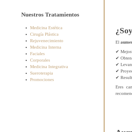
Nuestros Tratamientos
Medicina Estética
¿Soy
Cirugía Plástica
Rejuvenecimiento
El
aumen
Medicina Interna
✔ Mejora
Faciales
✔ Obtene
Corporales
✔ Levant
Medicina Integrativa
✔ Proyec
Sueroterapia
✔ Result
Promociones
Eres can
recomend