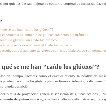
dos por quienes desean mejorar su contorno corporal de forma rápida, se
e
r qué se me han “caído los glúteos”?
y candidata a un aumento de glúteos con ácido hialurónico?
ento de glúteos con acido hialurónico
nde se inyecta exactamente el ácido hialurónico?
s resultados del aumento de glúteos con ácido hialurónico son permane
 qué se me han “caído los glúteos”?
aso del tiempo, factores como el envejecimiento, la pérdida de masa
io pueden hacer que los glúteos pierdan firmeza. Además, la disminución
no pierda definición.
cidez o falta de proyección genera la sensación de glúteos “caídos”, inc
aumento de glúteos sin cirugía
se han vuelto una alternativa segura, rá