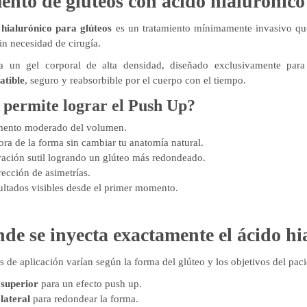
nto de glúteos con ácido hialurónico
 hialurónico para glúteos
es un tratamiento mínimamente invasivo que
in necesidad de cirugía.
za un gel corporal de alta densidad, diseñado exclusivamente para
atible
, seguro y reabsorbible por el cuerpo con el tiempo.
permite lograr el Push Up?
ento moderado del volumen.
ra de la forma sin cambiar tu anatomía natural.
vación sutil logrando un glúteo más redondeado.
ección de asimetrías.
ltados visibles desde el primer momento.
de se inyecta exactamente el ácido hi
 de aplicación varían según la forma del glúteo y los objetivos del paci
superior
para un efecto push up.
lateral
para redondear la forma.