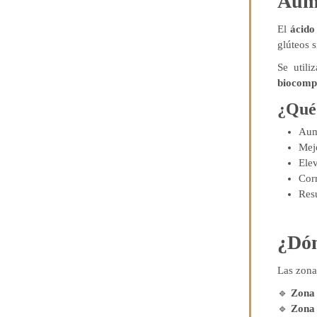
Aume
El
ácido
glúteos s
Se utili
biocomp
¿Qué 
Aum
Mejo
Ele
Corr
Resu
¿Dón
Las zonas
🔹
Zona 
🔹
Zona 