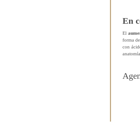
En c
El
aumen
forma de
con ácid
anatomía
Agen