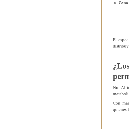
🔹
Zona 
El espec
distribuy
¿Los
perm
No. Al t
metabolis
Con mant
quienes 