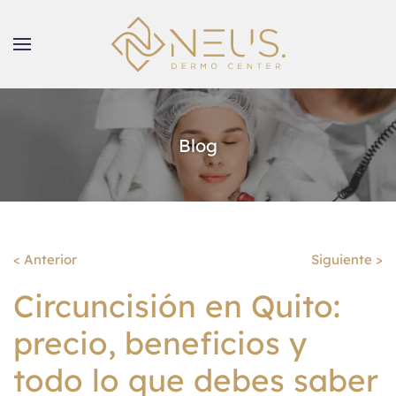
Blog
< Anterior
Siguiente >
Circuncisión en Quito:
precio, beneficios y
todo lo que debes saber