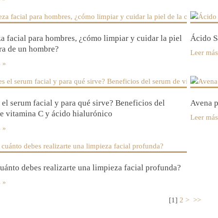
a facial para hombres, ¿cómo limpiar y cuidar la piel
Ácido Sa
ara de un hombre?
Leer más
s
 el serum facial y para qué sirve? Beneficios del
Avena pa
e vitamina C y ácido hialurónico
Leer más
s
uánto debes realizarte una limpieza facial profunda?
s
[
1
]
2
>
>>