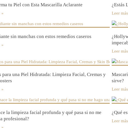
rma tu Piel con Esta Mascarilla Aclarante
¿Estás 
s
Leer más
diante sin manchas con estos remedios caseros
¿Hollywo
impecab
s
Leer más
s para una Piel Hidratada: Limpieza Facial, Cremas y
Mascaril
osters
sirve?
s
Leer más
ce la limpieza facial profunda y qué pasa si no me
¿Qué es
a profesional?
Leer más
s