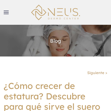
Blog
Siguiente >
¿Cómo crecer de
estatura? Descubre
para qué sirve el suero