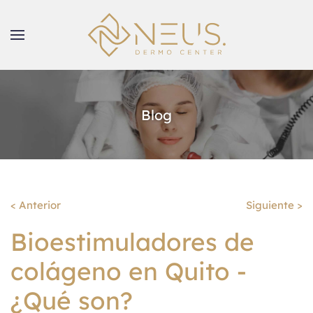
Blog
< Anterior
Siguiente >
Bioestimuladores de
colágeno en Quito -
¿Qué son?