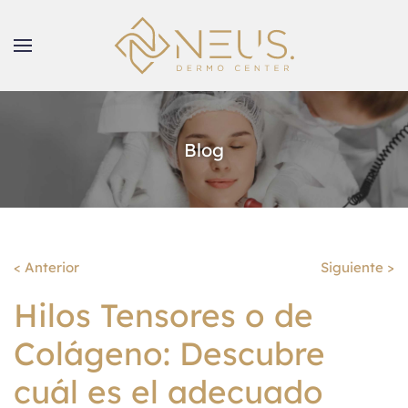
Blog
< Anterior
Siguiente >
Hilos Tensores o de
Colágeno: Descubre
cuál es el adecuado