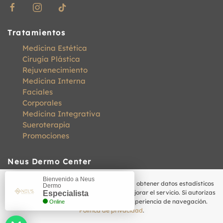
Tratamientos
Medicina Estética
Cirugía Plástica
Rejuvenecimiento
Medicina Interna
Faciales
Corporales
Medicina Integrativa
Sueroterapia
Promociones
Neus Dermo Center
La Pradera N30-26, San Salvador, Edif. Omega Of.
Bienvenido a Neus
Usamos cookies propias y de terceros para obtener datos estadísticos
Dermo
710, Iñaquito, Quito - Ecuador
de la navegación de nuestros usuarios y mejorar el servicio. Si autorizas
Especialista
el uso de cookies podremos mejorar tu experiencia de navegación.
Online
098 893 3318
Política de privacidad
.
citas@neusdermo.ec