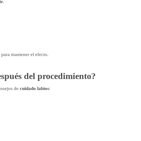
le
.
 para mantener el efecto.
espués del procedimiento?
onsejos de
cuidado labios
: