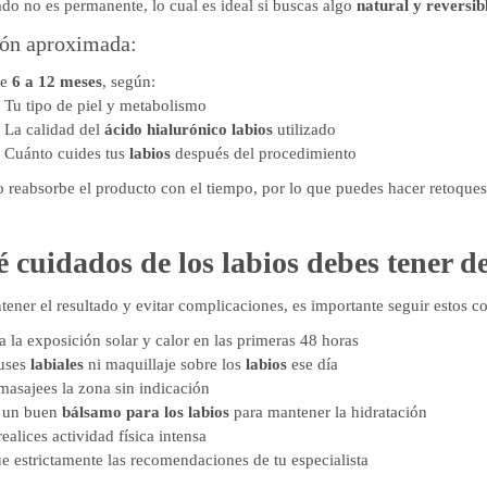
ado no es permanente, lo cual es ideal si buscas algo
natural y reversib
ón aproximada:
re
6 a 12 meses
, según:
Tu tipo de piel y metabolismo
La calidad del
ácido hialurónico labios
utilizado
Cuánto cuides tus
labios
después del procedimiento
o reabsorbe el producto con el tiempo, por lo que puedes hacer retoques
 cuidados de los labios debes tener d
tener el resultado y evitar complicaciones, es importante seguir estos c
a la exposición solar y calor en las primeras 48 horas
uses
labiales
ni maquillaje sobre los
labios
ese día
asajees la zona sin indicación
 un buen
bálsamo para los labios
para mantener la hidratación
ealices actividad física intensa
e estrictamente las recomendaciones de tu especialista