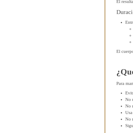
El result
Duraci
Ent
El cuerp
¿Qué
Para man
Evit
No 
No m
Usa
No r
Sigu