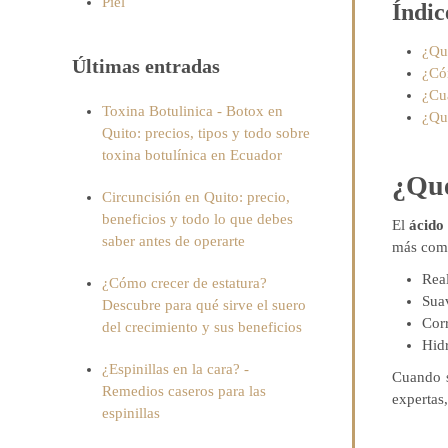
Piel
Índic
¿Qué
Últimas entradas
¿Có
¿Cuá
Toxina Botulinica - Botox en
¿Qué
Quito: precios, tipos y todo sobre
toxina botulínica en Ecuador
¿Qué
Circuncisión en Quito: precio,
beneficios y todo lo que debes
El
ácido
saber antes de operarte
más com
Rea
¿Cómo crecer de estatura?
Suav
Descubre para qué sirve el suero
Corr
del crecimiento y sus beneficios
Hid
¿Espinillas en la cara? -
Cuando s
Remedios caseros para las
expertas
espinillas