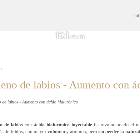
Ini
Blog
or
leno de labios - Aumento con á
no de labios
con
ácido hialurónico inyectable
ha revolucionado el 
s definidos, con mayor
volumen
y armonía, pero
sin perder la natura