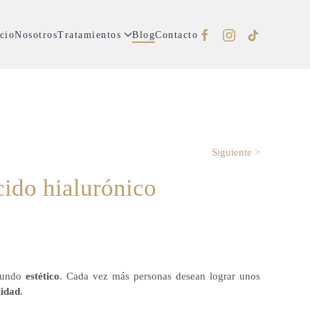
cio
Nosotros
Tratamientos
Blog
Contacto
Siguiente >
cido hialurónico
mundo
estético
. Cada vez más personas desean lograr unos
lidad
.